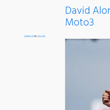
David Alo
Moto3
valresa
In
Social