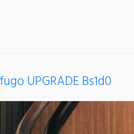
nífugo UPGRADE Bs1d0