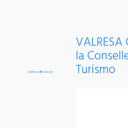
VALRESA C
la Consell
Turismo
valresa
In
Social