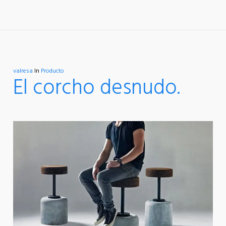
valresa
In
Producto
El corcho desnudo.