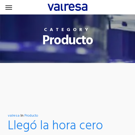
Menu
Skip
Menu
to
main
CATEGORY
content
Producto
valresa
In
Producto
Llegó la hora cero