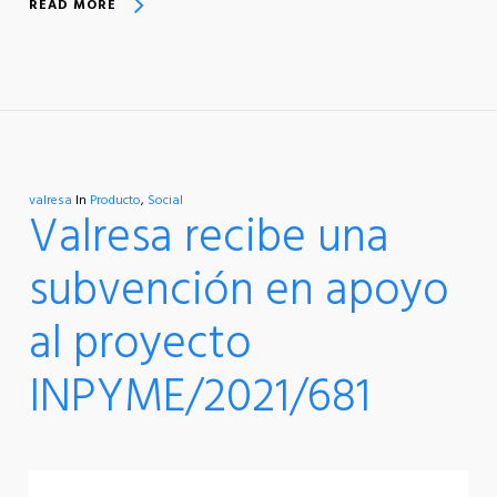
READ MORE
valresa
In
Producto
,
Social
Valresa recibe una
subvención en apoyo
al proyecto
INPYME/2021/681