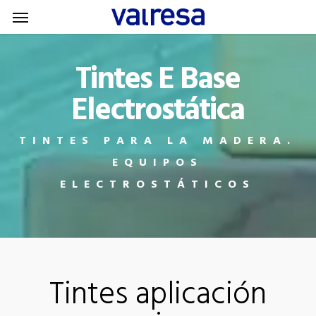
Menu
Skip
Menu
to
main
Tintes E Base
content
Electrostática
TINTES PARA LA MADERA.
EQUIPOS
ELECTROSTÁTICOS
Tintes aplicación