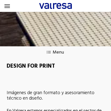
Menu
Skip
Menu
to
main
content
Menu
DESIGN FOR PRINT
Imágenes de gran formato y asesoramiento
técnico en diseño.
En Valresa estamos especializados
en el sector de