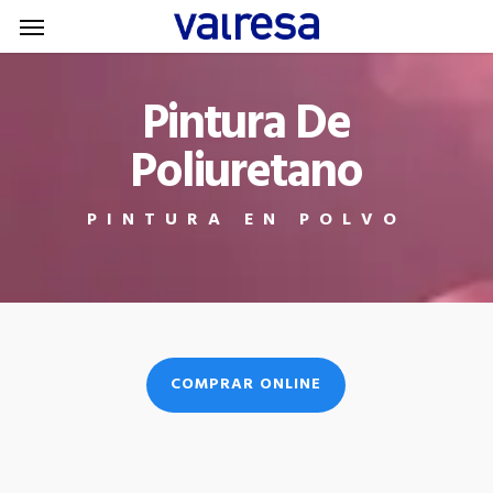
Menu
Skip
Menu
to
main
Pintura De
content
Poliuretano
PINTURA EN POLVO
COMPRAR ONLINE