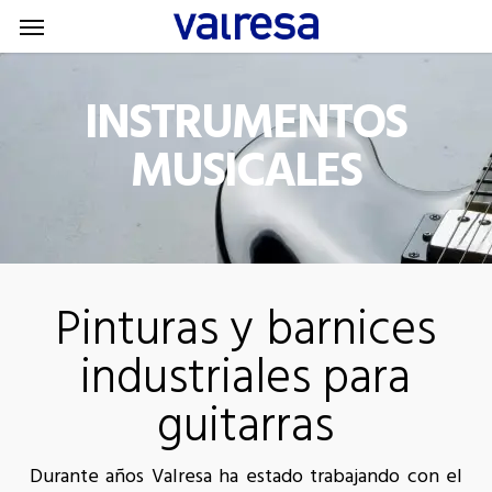
Menu
Skip
Menu
to
main
INSTRUMENTOS
content
MUSICALES
Pinturas y barnices
industriales para
guitarras
Durante años Valresa ha estado trabajando con el