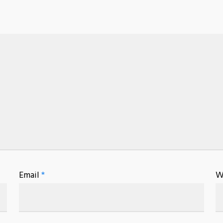
Email
*
W