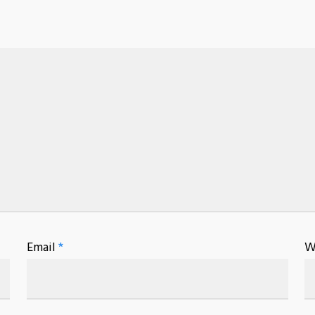
Email
*
W