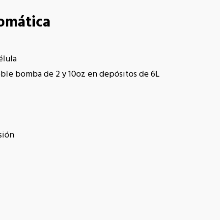
omática
élula
oble bomba de 2 y 10oz en depósitos de 6L
sión