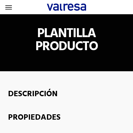
Menu
Skip
Menu
to
main
PLANTILLA
content
PRODUCTO
DESCRIPCIÓN
PROPIEDADES