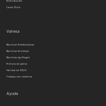
Distribución
Canal Ético
Valresa
Barnices Profesionales
Barnices bricolaje
Barnices Ignífugos
Pi
ntura en polvo
Valresa en EEUU
Trabaja con nosotros
Ayuda