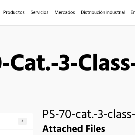
Productos
Servicios
Mercados
Distribución industrial
E
-Cat.-3-Class
PS-70-cat.-3-class
3
Attached Files