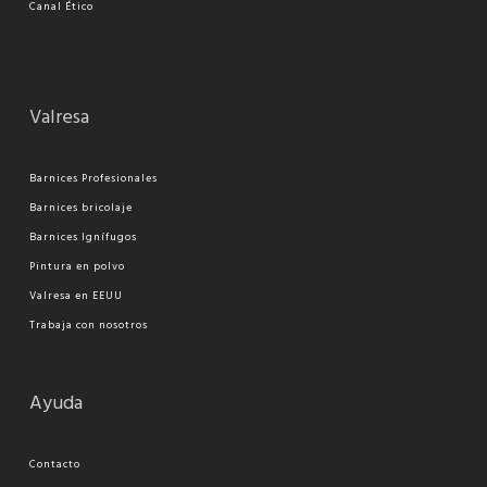
Canal Ético
Valresa
Barnices Profesionales
Barnices bricolaje
Barnices Ignífugos
Pi
ntura en polvo
Valresa en EEUU
Trabaja con nosotros
Ayuda
Contacto