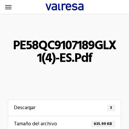
Menu
Skip
Menu
to
main
content
PE58QC9107189GLX
1(4)-ES.pdf
Descargar
3
Tamaño del archivo
635.99 KB