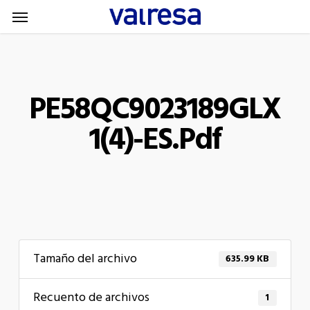
Menu
Skip
Menu
to
main
content
PE58QC9023189GLX
1(4)-ES.pdf
Tamaño del archivo
635.99 KB
Recuento de archivos
1