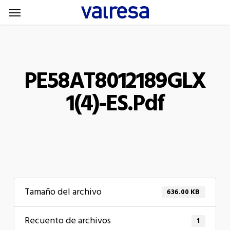
Menu
Skip
Menu
to
main
content
PE58AT8012189GLX
1(4)-ES.pdf
Tamaño del archivo
636.00 KB
Recuento de archivos
1