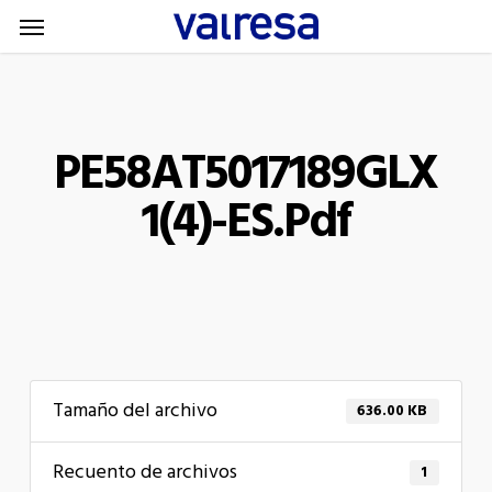
Menu
Skip
Menu
to
main
content
PE58AT5017189GLX
1(4)-ES.pdf
Tamaño del archivo
636.00 KB
Recuento de archivos
1