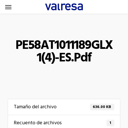
Menu
Skip
Menu
to
main
content
PE58AT1011189GLX
1(4)-ES.pdf
Tamaño del archivo
636.00 KB
Recuento de archivos
1