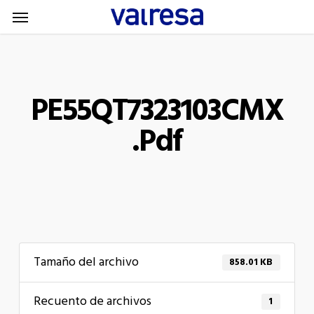
Menu
Skip
Menu
to
main
content
PE55QT7323103CMX
.pdf
Tamaño del archivo
858.01 KB
Recuento de archivos
1