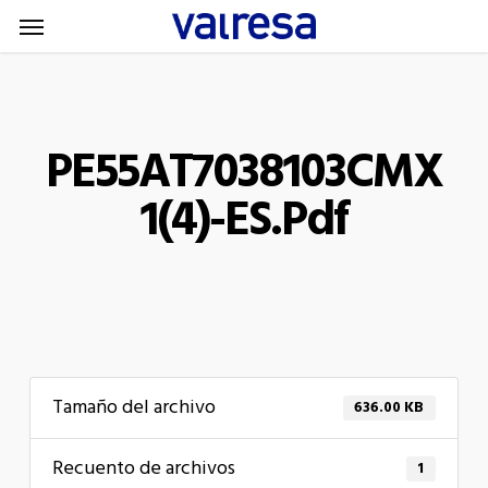
Menu
Skip
Menu
to
main
content
PE55AT7038103CMX
1(4)-ES.pdf
Tamaño del archivo
636.00 KB
Recuento de archivos
1