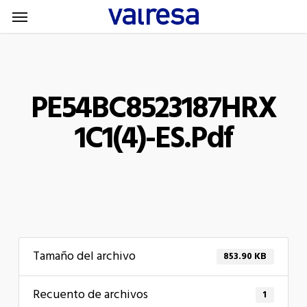
Menu
Skip
Menu
to
main
content
PE54BC8523187HRX
1C1(4)-ES.pdf
Tamaño del archivo
853.90 KB
Recuento de archivos
1