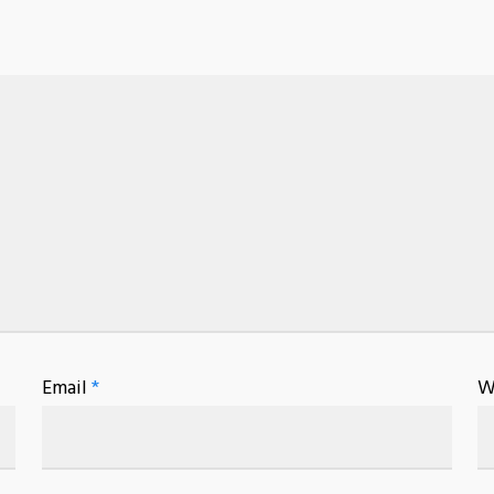
Email
*
W