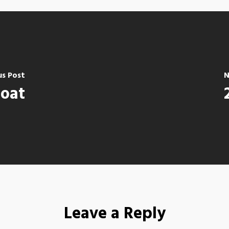
us Post
N
coat
Leave a Reply