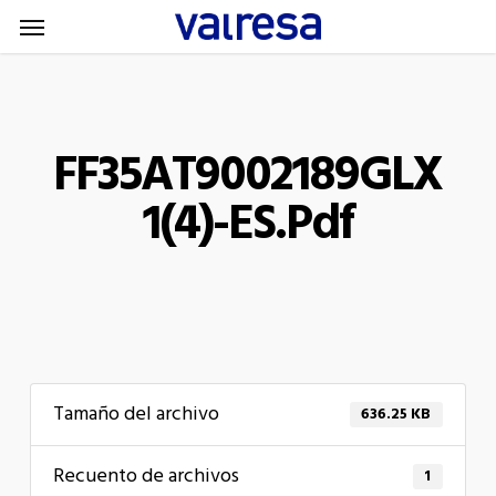
Menu
Skip
Menu
to
main
content
FF35AT9002189GLX
1(4)-ES.pdf
Tamaño del archivo
636.25 KB
Recuento de archivos
1