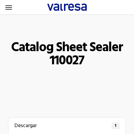
Menu
Skip
Menu
to
main
content
Catalog Sheet Sealer
110027
Descargar
1