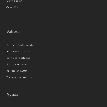
Distribución
Canal Ético
Valresa
Barnices Profesionales
Barnices bricolaje
Barnices Ignífugos
Pi
ntura en polvo
Valresa en EEUU
Trabaja con nosotros
Ayuda