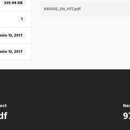
339.94 KB
840000_EN_HTC.pdf
1
unio 13, 2017
unio 13, 2017
Post
Ne
df
9