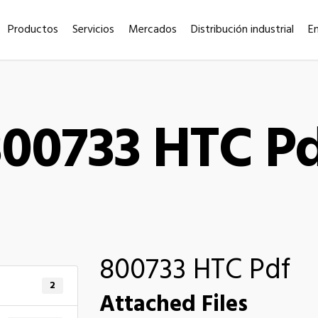
Productos
Servicios
Mercados
Distribución industrial
E
00733 HTC P
800733 HTC Pdf
2
Attached Files