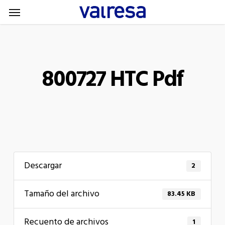
Menu
Skip
Menu
to
main
content
800727 HTC Pdf
Descargar
2
Tamaño del archivo
83.45 KB
Recuento de archivos
1