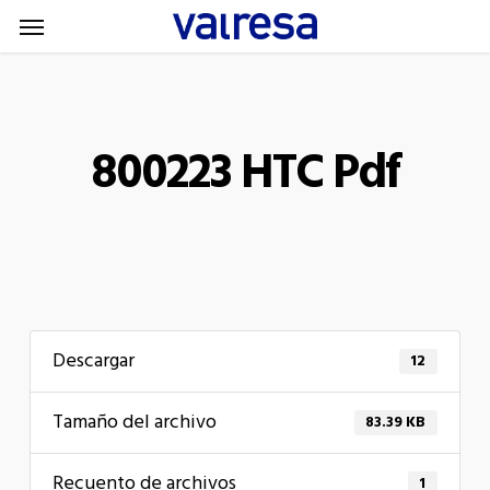
Menu
Skip
Menu
to
main
content
800223 HTC Pdf
Descargar
12
Tamaño del archivo
83.39 KB
Recuento de archivos
1