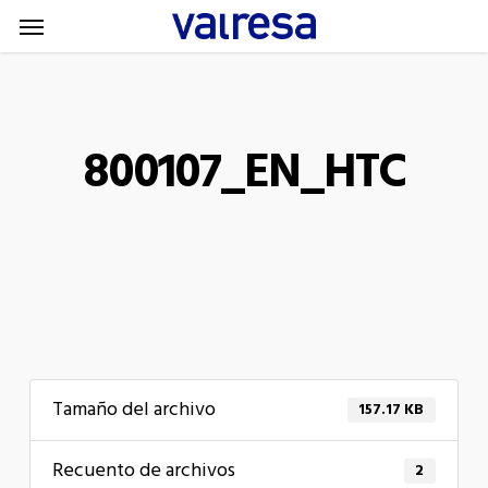
Menu
Skip
Menu
to
main
content
800107_EN_HTC
Tamaño del archivo
157.17 KB
Recuento de archivos
2