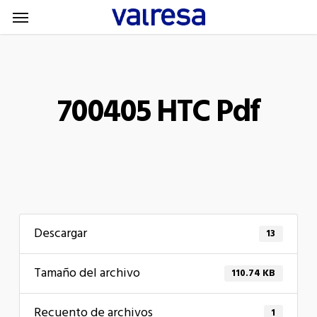
Menu
Skip
Menu
to
main
content
700405 HTC Pdf
Descargar
13
Tamaño del archivo
110.74 KB
Recuento de archivos
1