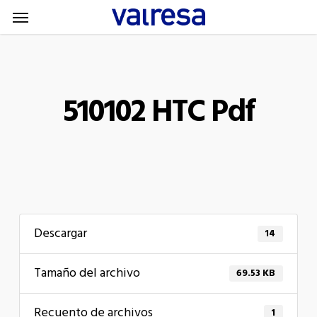
Menu
Skip
Menu
to
main
content
510102 HTC Pdf
Descargar
14
Tamaño del archivo
69.53 KB
Recuento de archivos
1