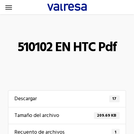
Menu
Skip
Menu
to
main
content
510102 EN HTC Pdf
Descargar
17
Tamaño del archivo
209.69 KB
Recuento de archivos
1