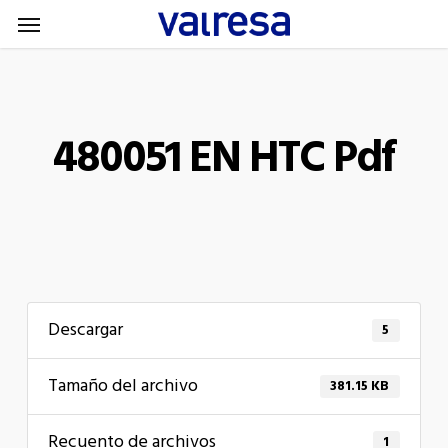
Menu
Skip
Menu
to
main
content
480051 EN HTC Pdf
Descargar
5
Tamaño del archivo
381.15 KB
Recuento de archivos
1