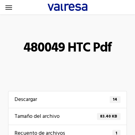
Menu
Skip
Menu
to
main
content
480049 HTC Pdf
Descargar
14
Tamaño del archivo
83.40 KB
Recuento de archivos
1