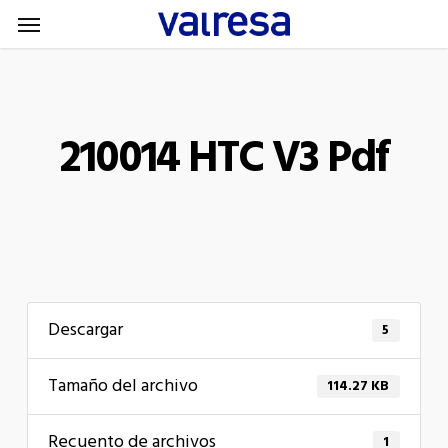
Menu
Skip
Menu
to
main
content
210014 HTC V3 Pdf
Descargar
5
Tamaño del archivo
114.27 KB
Recuento de archivos
1