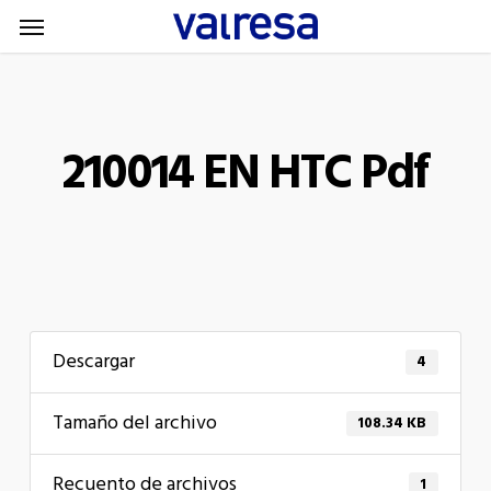
Menu
Skip
Menu
to
main
content
210014 EN HTC Pdf
Descargar
4
Tamaño del archivo
108.34 KB
Recuento de archivos
1