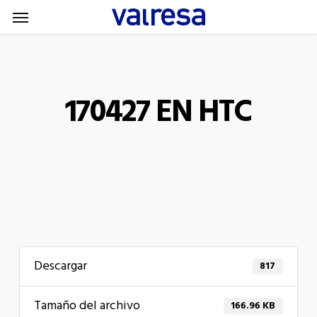
Menu
Skip
Menu
to
main
content
170427 EN HTC
Descargar
817
Tamaño del archivo
166.96 KB