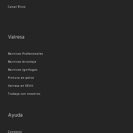
Canal Ético
Valresa
Barnices Profesionales
Barnices bricolaje
Barnices Ignífugos
Pi
ntura en polvo
Valresa en EEUU
Trabaja con nosotros
Ayuda
Contacto