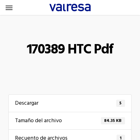
Menu
Skip
Menu
to
main
content
170389 HTC Pdf
Descargar
5
Tamaño del archivo
84.35 KB
Recuento de archivos
1