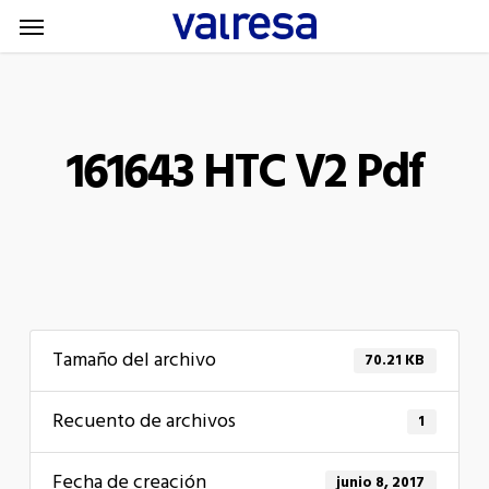
Menu
Skip
Menu
to
main
content
161643 HTC V2 Pdf
Tamaño del archivo
70.21 KB
Recuento de archivos
1
Fecha de creación
junio 8, 2017