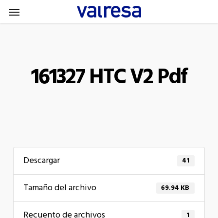
Menu
Skip
Menu
to
main
content
161327 HTC V2 Pdf
Descargar
41
Tamaño del archivo
69.94 KB
Recuento de archivos
1