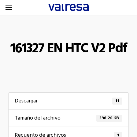
Menu
Skip
Menu
to
main
content
161327 EN HTC V2 Pdf
Descargar
11
Tamaño del archivo
596.20 KB
Recuento de archivos
1