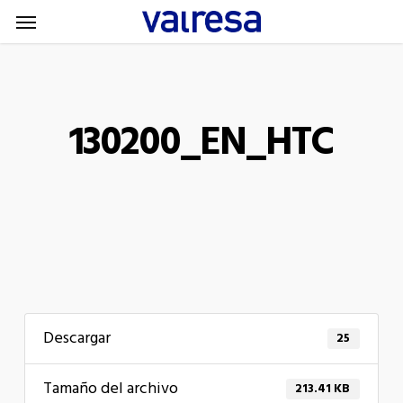
Menu
Skip
Menu
to
main
content
130200_EN_HTC
Descargar
25
Tamaño del archivo
213.41 KB