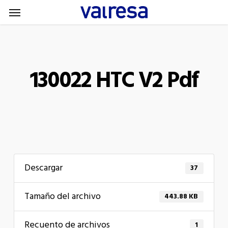
Menu
Skip
Menu
to
main
content
130022 HTC V2 Pdf
Descargar
37
Tamaño del archivo
443.88 KB
Recuento de archivos
1