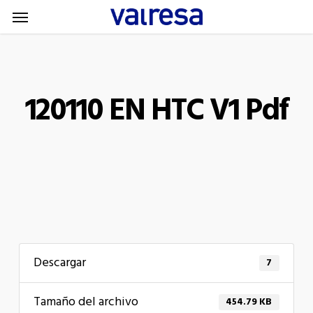
Menu
Skip
Menu
to
main
content
120110 EN HTC V1 Pdf
Descargar
7
Tamaño del archivo
454.79 KB