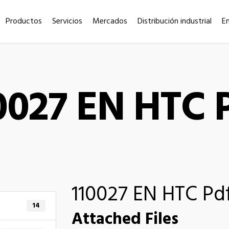
Productos
Servicios
Mercados
Distribución industrial
E
0027 EN HTC 
110027 EN HTC Pd
14
Attached Files