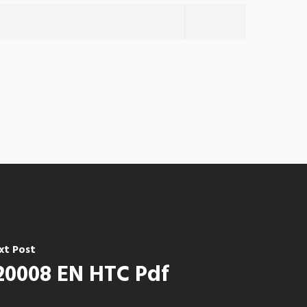
xt Post
20008 EN HTC Pdf