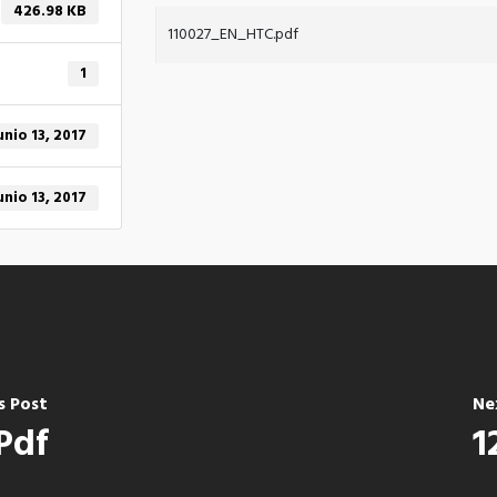
426.98 KB
110027_EN_HTC.pdf
1
unio 13, 2017
unio 13, 2017
s Post
Ne
Pdf
1