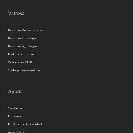
Valresa
Barnices Profesionales
Barnices bricolaje
Barnices Ignífugos
Pi
ntura en polvo
Valresa en EEUU
Trabaja con nosotros
Ayuda
Contacto
Empresa
Política de Privacidad
Aviso Legal