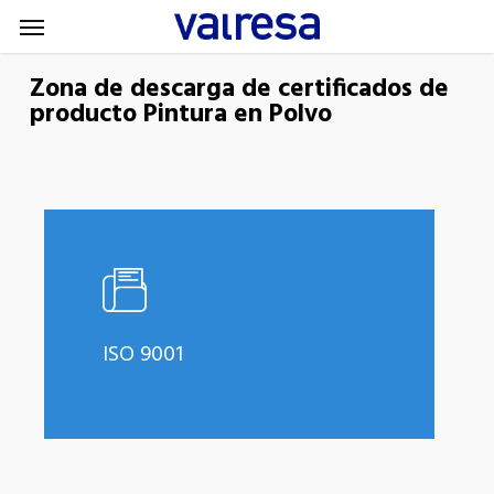
Menu
Skip
Menu
to
main
Zona de descarga de certificados de
producto Pintura en Polvo
content
Learn
more
ISO 9001