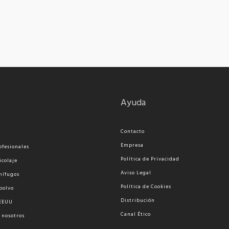
Ayuda
Contacto
Empresa
ofesionales
Política de Privacidad
icolaje
Aviso Legal
nífugos
Política de Cookies
polvo
Distribución
 EEUU
Canal Ético
 nosotros