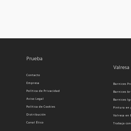
Prueba
Valresa
Contacto
Empresa
Barnices Pr
Política de Privacidad
Barnices br
Aviso Legal
Barnices Ig
Política de Cookies
Pi
ntura en 
Distribución
Valresa en
Canal Ético
Trabaja con