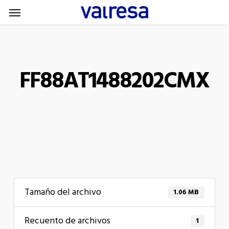
Menu
Skip
Menu
to
main
content
FF88AT1488202CMX
Tamaño del archivo
1.06 MB
Recuento de archivos
1