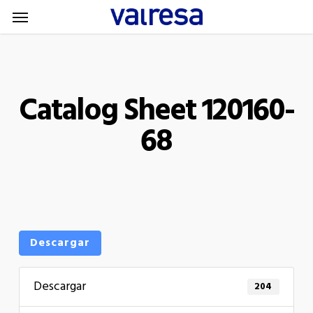
Menu
Skip
Menu
to
main
content
Catalog Sheet 120160-
68
Descargar
Descargar
204