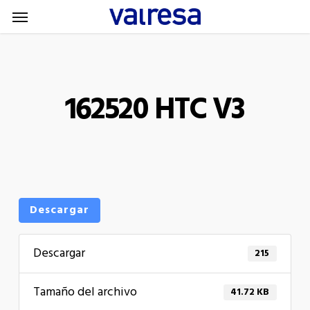
Menu
Skip
Menu
to
main
content
162520 HTC V3
Descargar
Descargar
215
Tamaño del archivo
41.72 KB