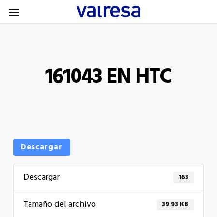
Menu
Skip
Menu
to
main
content
161043 EN HTC
Descargar
Descargar
163
Tamaño del archivo
39.93 KB